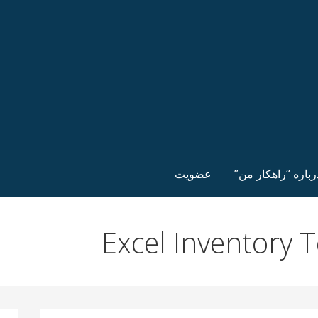
رباره “راهکار من”
عضویت