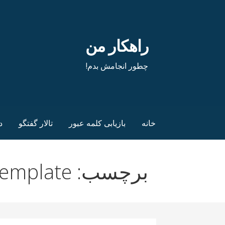
فتن
ه
حتوا
راهکار من
چطور انجامش بدم!
خانه
بازیابی کلمه عبور
تالار گفتگو
د
برچسب: Excel Inventory Template