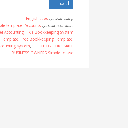
ادامه ←
نوشته شده در:
English titles
دسته بندی شده در:
Accounts
,
ble template
el Accounting T Xls Bookkeeping System
y Template
,
Free Bookkeeping Template
,
accounting system
,
SOLUTION FOR SMALL
BUSINESS OWNERS Simple-to-use