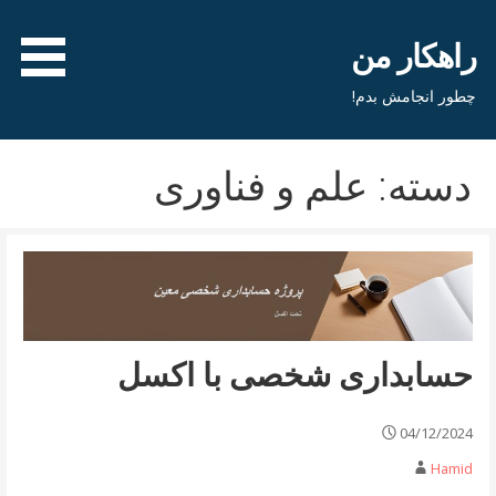
فتن
ه
راهکار من
حتوا
چطور انجامش بدم!
دسته: علم و فناوری
حسابداری شخصی با اکسل
04/12/2024
Hamid