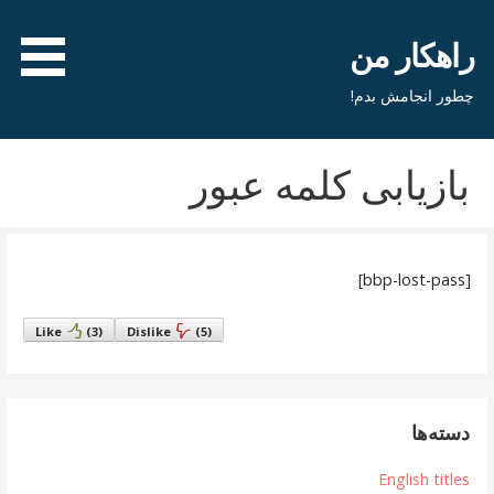
فتن
ه
راهکار من
حتوا
چطور انجامش بدم!
بازیابی کلمه عبور
[bbp-lost-pass]
Like
(
3
)
Dislike
(
5
)
دسته‌ها
English titles