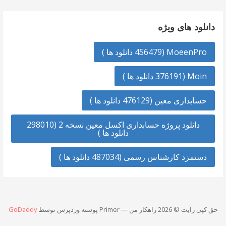
دانلود های ویژه
MoeenPro (456479 دانلود ها )
Moin (376191 دانلود ها )
حسابداری معین (476129 دانلود ها )
دانلود پروژه حسابداری اکسل معین نسخه 2 (298010
دانلود ها )
دستمزد کارشناس رسمی (487034 دانلود ها )
حق کپی رایت © 2026 راهکار من — Primer پوسته وردپرس توسط
GoDaddy