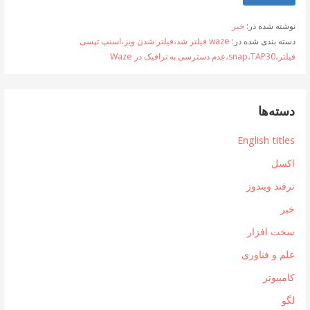
نوشته شده در:
خبر
دسته بندی شده در:
waze فیلتر شد،فیلتر شدن ویز،اسنپ تپسی
فیلتر،snap،TAP30،عدم دسترسی به ترافیک در Waze
دسته‌ها
English titles
اکسل
ترفند ویندوز
خبر
سخت افزار
علم و فناوری
کامپیوتر
لگو