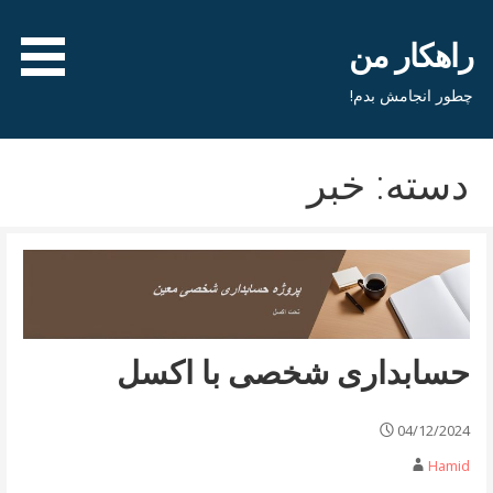
فتن
ه
راهکار من
حتوا
چطور انجامش بدم!
دسته: خبر
حسابداری شخصی با اکسل
04/12/2024
Hamid