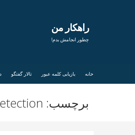
فتن
ه
حتوا
راهکار من
چطور انجامش بدم!
خانه
بازیابی کلمه عبور
تالار گفتگو
د
برچسب: ram detection