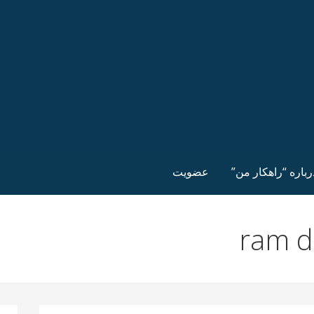
رباره “راهکار من”
عضویت