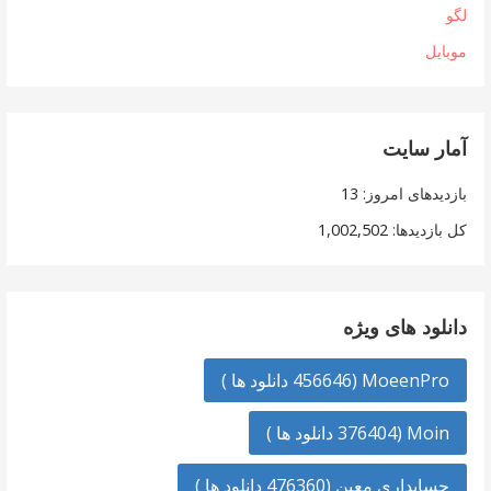
لگو
موبایل
آمار سایت
بازدیدهای امروز:
13
کل بازدیدها:
1,002,502
دانلود های ویژه
MoeenPro (456646 دانلود ها )
Moin (376404 دانلود ها )
حسابداری معین (476360 دانلود ها )