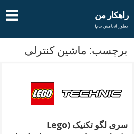
فتن
ه
راهکار من
حتوا
چطور انجامش بدم!
برچسب: ماشین کنترلی
سری لگو تکنیک (Lego