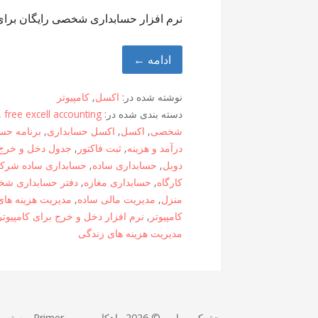
نرم افزار حسابداری شخصی رایگان برای 
ادامه ←
نوشته شده در:
اکسل
,
کامپیوتر
دسته بندی شده در:
free excell accounting
,
شخصی
,
اکسل
,
اکسل حسابداری
,
برنامه حس
درآمد و هزینه
,
ثبت فاکتور
,
جدول دخل و خرج 
دوبل
,
حسابداری ساده
,
حسابداری ساده شرک
کارگاه
,
حسابداری مغازه
,
دفتر حسابداری ش
منزل
,
مدیریت مالی ساده
,
مدیریت هزینه ه
کامپیوتر
,
نرم افزار دخل و خرج برای کامپیوتر
مدیریت هزینه های زندگی
حق کپی رایت © 2026 راهکار من — Primer پوسته وردپرس توسط