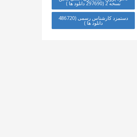
نسخه 2 (297690 دانلود ها )
دستمزد کارشناس رسمی (486720
دانلود ها )