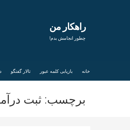
فتن
ه
حتوا
راهکار من
چطور انجامش بدم!
خانه
بازیابی کلمه عبور
تالار گفتگو
د
برچسب: ثبت درآمد 