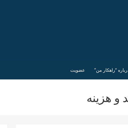
رباره “راهکار من”
عضویت
و هزینه