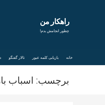
فتن
ه
حتوا
راهکار من
چطور انجامش بدم!
خانه
بازیابی کلمه عبور
تالار گفتگو
د
برچسب: اسباب با