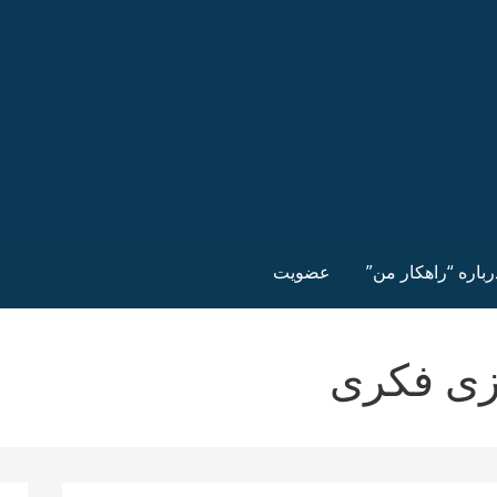
رباره “راهکار من”
عضویت
زی فکری