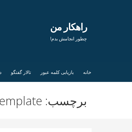
فتن
ه
حتوا
راهکار من
چطور انجامش بدم!
خانه
بازیابی کلمه عبور
تالار گفتگو
د
برچسب: Free Bookkeeping Template