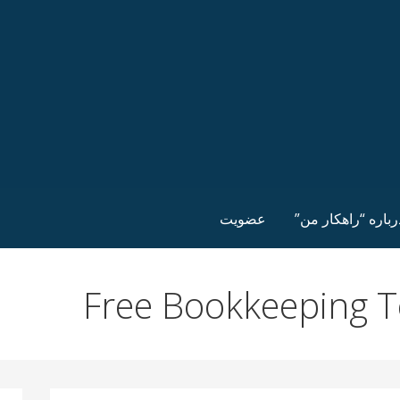
رباره “راهکار من”
عضویت