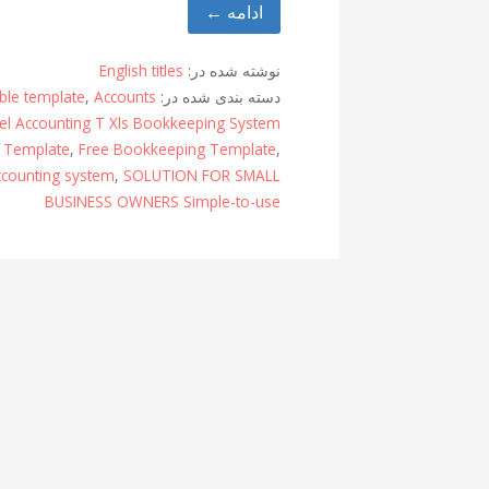
ادامه ←
نوشته شده در:
English titles
دسته بندی شده در:
Accounts
,
ble template
el Accounting T Xls Bookkeeping System
y Template
,
Free Bookkeeping Template
,
accounting system
,
SOLUTION FOR SMALL
BUSINESS OWNERS Simple-to-use