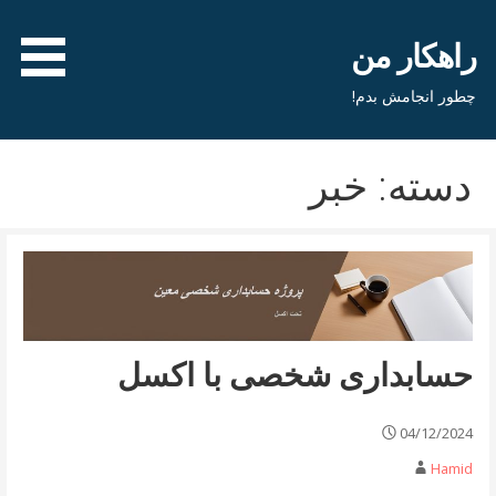
فتن
ه
راهکار من
حتوا
چطور انجامش بدم!
دسته: خبر
حسابداری شخصی با اکسل
04/12/2024
Hamid