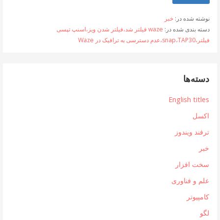
نوشته شده در:
خبر
دسته بندی شده در:
waze فیلتر شد،فیلتر شدن ویز،اسنپ تپسی
فیلتر،snap،TAP30،عدم دسترسی به ترافیک در Waze
دسته‌ها
English titles
اکسل
ترفند ویندوز
خبر
سخت افزار
علم و فناوری
کامپیوتر
لگو