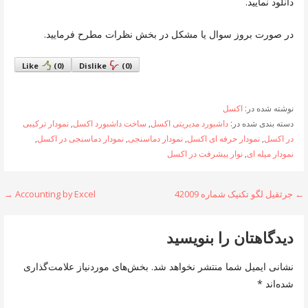
دانلود نمایید.
در صورت بروز سوال یا مشکل در بخش نظرات مطرح فرمایید.
Like
(
0
)
Dislike
(
0
)
نوشته شده در:
اکسل
دسته بندی شده در:
داشبورد مدیریتی اکسل
,
ساخت داشبورد اکسل
,
نمودار ترکیبی
در اکسل
,
نمودار حرفه ای اکسل
,
نمودار دماسنجی
,
نمودار دماسنجی در اکسل
,
نمودار میله ای
,
نوار پیشرفت در اکسل
راهبری
← جرثقیل لگو تکنیک شماره 42009
Accounting by Excel →
نوشته
دیدگاهتان را بنویسید
نشانی ایمیل شما منتشر نخواهد شد.
بخش‌های موردنیاز علامت‌گذاری
شده‌اند
*