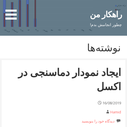
فتن
ه
راهکار من
حتوا
چطور انجامش بدم!
نوشته‌ها
ایجاد نمودار دماسنجی در
اکسل
16/08/2019
Hamid
دیدگاه خود را بنویسید