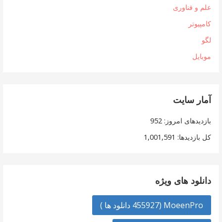
علم و فناوری
کامپیوتر
لگو
موبایل
آمار سایت
بازدیدهای امروز:
952
کل بازدیدها:
1,001,591
دانلود های ویژه
MoeenPro (455927 دانلود ها )