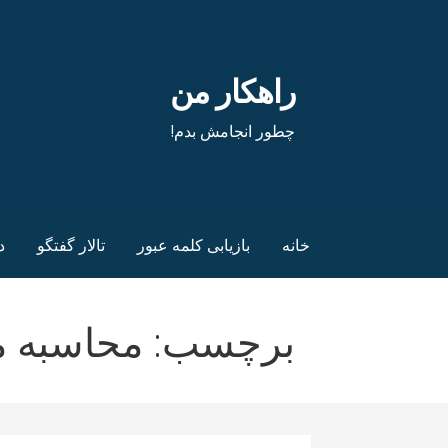
فتن
ه
حتوا
راهکار من
چطور انجامش بدم!
خانه
بازیابی کلمه عبور
تالار گفتگو
د
برچسب: محاسبه مد