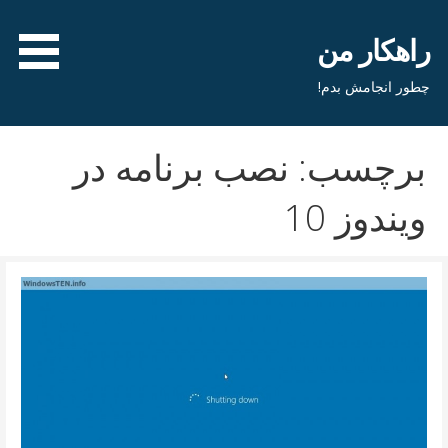
فتن
ه
راهکار من
حتوا
چطور انجامش بدم!
برچسب: نصب برنامه در
ویندوز 10