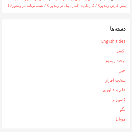
پیش فرض ویندوز10
,
کار نکردن کنترل پنل در ویندوز 10
,
نصب برنامه در ویندوز 10
دسته‌ها
English titles
اکسل
ترفند ویندوز
خبر
سخت افزار
علم و فناوری
کامپیوتر
لگو
موبایل