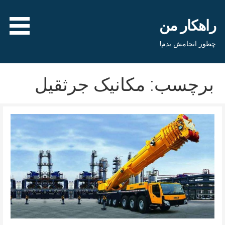
فتن
ه
راهکار من
حتوا
چطور انجامش بدم!
برچسب: مکانیک جرثقیل