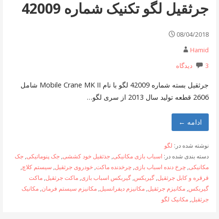
جرثقیل لگو تکنیک شماره 42009
08/04/2018
Hamid
3 دیدگاه
جرثقیل بسته شماره 42009 لگو با نام Mobile Crane MK II شامل
2606 قطعه تولید سال 2013 از سری لگو…
ادامه ←
نوشته شده در:
لگو
دسته بندی شده در:
اسباب بازی مکانیکی
,
جذثقیل خود کششی
,
جک پنوماتیکی
,
جک
مکانیکی
,
چرخ دنده اسباب بازی
,
چرخدنده ماکت
,
خودروی جرثقیل
,
سیستم کلاچ
,
قرقره و کابل جرثقیل
,
گیربکس
,
گیربکس اسباب بازی
,
ماکت جرثقیل
,
ماکت
گیربکس
,
مکانیزم جرثقیل
,
مکانیزم دیفرانسیل
,
مکانیزم سیستم فرمان
,
مکانیک
جرثقیل
,
مکانیک لگو