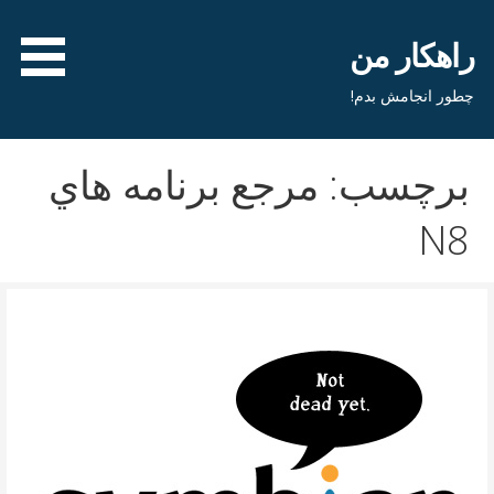
فتن
ه
راهکار من
حتوا
چطور انجامش بدم!
برچسب: مرجع برنامه هاي
N8