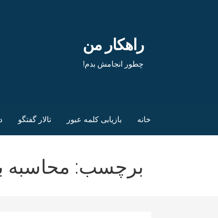
فتن
ه
حتوا
راهکار من
چطور انجامش بدم!
خانه
بازیابی کلمه عبور
تالار گفتگو
د
برچسب: محاسبه به