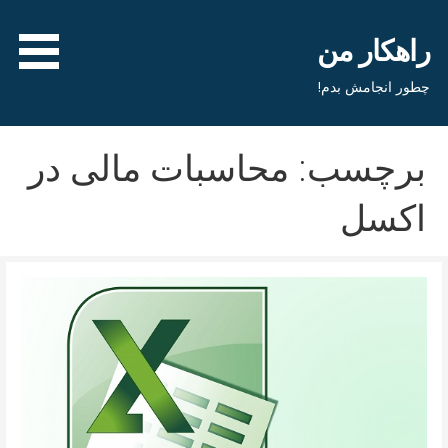
فتن
ه
راهکار من
حتوا
چطور انجامش بدم!
برچسب: محاسبات مالی در
اکسل