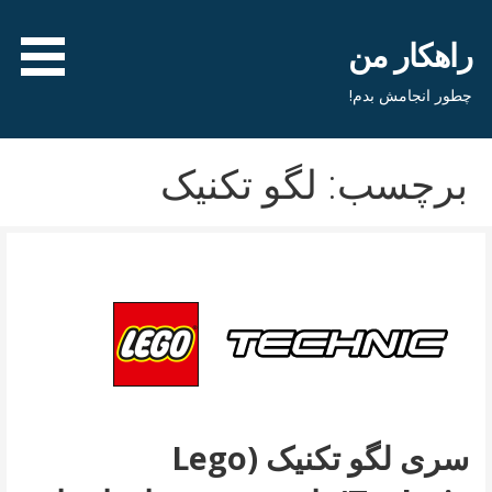
فتن
ه
راهکار من
حتوا
چطور انجامش بدم!
برچسب: لگو تکنیک
سری لگو تکنیک (Lego