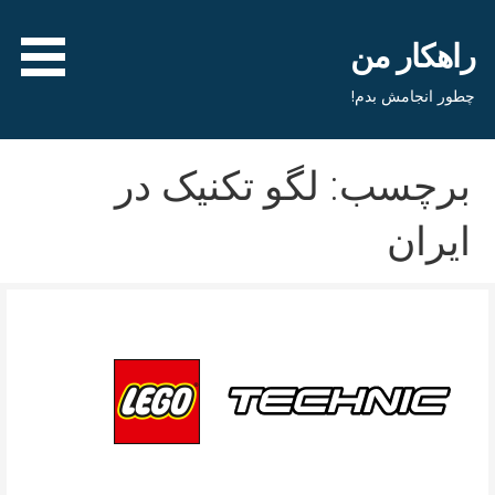
فتن
ه
راهکار من
حتوا
چطور انجامش بدم!
برچسب: لگو تکنیک در
ایران