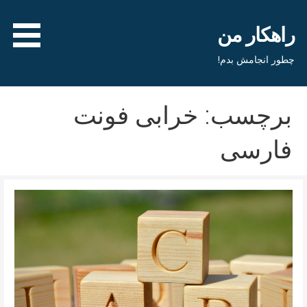
فتن
ه
راهکار من
حتوا
چطور انجامش بدم!
برچسب: خرابی فونت
فارسی