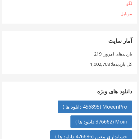
لگو
موبایل
آمار سایت
بازدیدهای امروز:
219
کل بازدیدها:
1,002,708
دانلود های ویژه
MoeenPro (456895 دانلود ها )
Moin (376662 دانلود ها )
حسابداری معین (476686 دانلود ها )