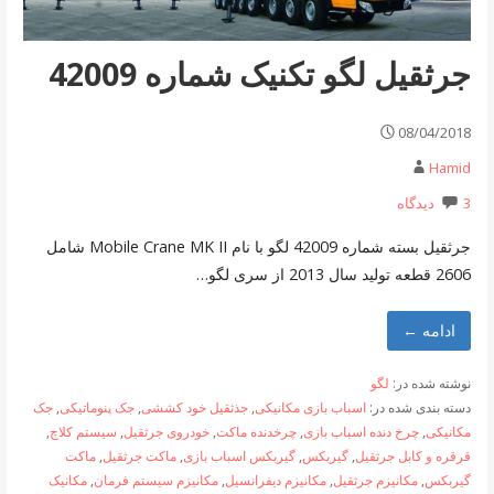
جرثقیل لگو تکنیک شماره 42009
08/04/2018
Hamid
3 دیدگاه
جرثقیل بسته شماره 42009 لگو با نام Mobile Crane MK II شامل
2606 قطعه تولید سال 2013 از سری لگو…
ادامه ←
نوشته شده در:
لگو
دسته بندی شده در:
اسباب بازی مکانیکی
,
جذثقیل خود کششی
,
جک پنوماتیکی
,
جک
مکانیکی
,
چرخ دنده اسباب بازی
,
چرخدنده ماکت
,
خودروی جرثقیل
,
سیستم کلاچ
,
قرقره و کابل جرثقیل
,
گیربکس
,
گیربکس اسباب بازی
,
ماکت جرثقیل
,
ماکت
گیربکس
,
مکانیزم جرثقیل
,
مکانیزم دیفرانسیل
,
مکانیزم سیستم فرمان
,
مکانیک