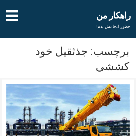
فتن
ه
راهکار من
حتوا
چطور انجامش بدم!
برچسب: جذثقیل خود
کششی