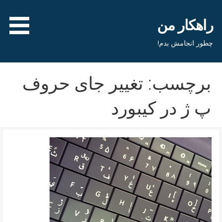
فتن
ه
راهکار من
حتوا
چطور انجامش بدم!
برچسب: تغییر جای حروف
پ ژ در کیبورد