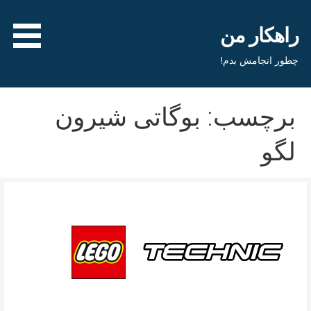
فتن
ه
راهکار من
حتوا
چطور انجامش بدم!
برچسب: بوگاتی شیرون
لگو