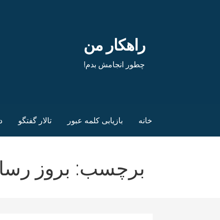
فتن
ه
حتوا
راهکار من
چطور انجامش بدم!
خانه
بازیابی کلمه عبور
تالار گفتگو
د
برچسب: بروز رسانی منب