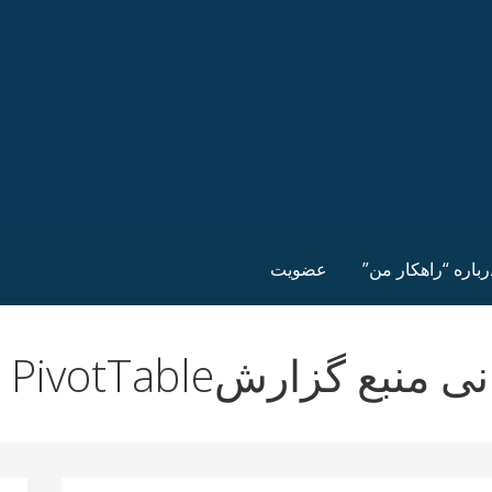
رباره “راهکار من”
عضویت
ع گزارشPivotTable