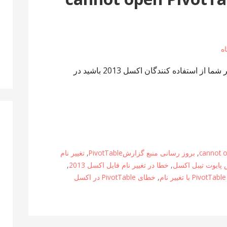
سلام به علاقه مندان نرم افزار اکسل اگر شما از استفاده کنندگان اکسل 2013 باشید در
cannot o
,
بروز رسانی منبع گزارشPivotTable
,
تغییر نام
پایوت تیبل اکسل
,
خطا در تغییر نام فایل اکسل 2013
,
م
,
خطای PivotTable در اکسل