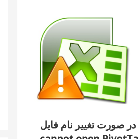
اشکال PivotTable در صورت تغییر نام فایل
سل 2013 (cannot open PivotTable