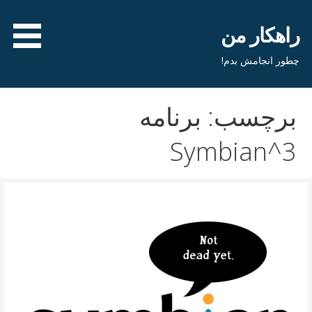
فتن
ه
راهکار من
حتوا
چطور انجامش بدم!
برچسب: برنامه
Symbian^3