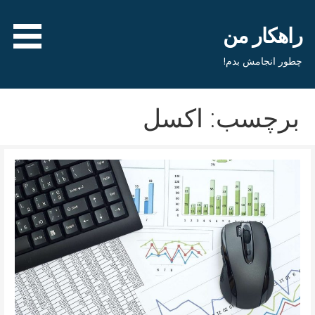
فتن
ه
راهکار من
حتوا
چطور انجامش بدم!
برچسب: اکسل