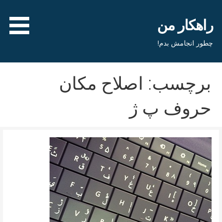
فتن
ه
راهکار من
حتوا
چطور انجامش بدم!
برچسب: اصلاح مکان
حروف پ ژ