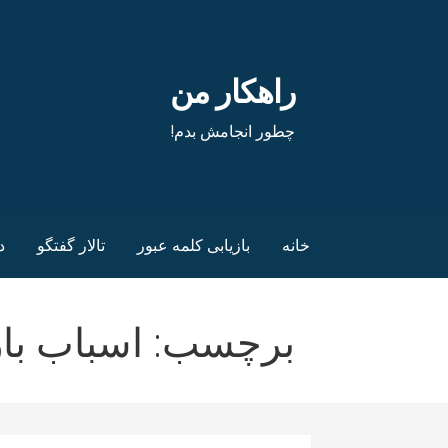
فتن
ه
حتوا
راهکار من
چطور انجامش بدم!
خانه
بازیابی کلمه عبور
تالار گفتگو
د
برچسب: اسباب با