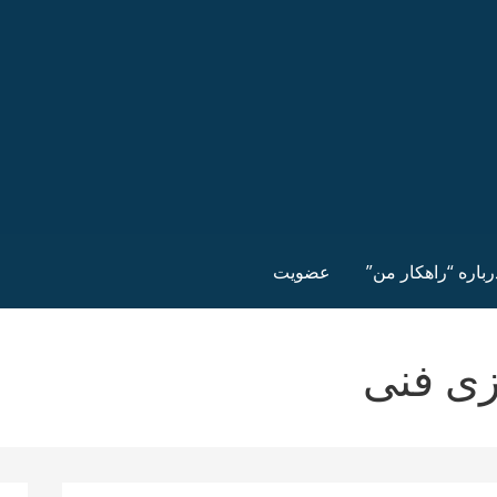
رباره “راهکار من”
عضویت
زی فنی