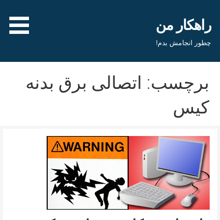
فتن
ه
راهکار من
حتوا
چطور انجامش بدم!
برچسب: اتصالی برق بدنه
کیس