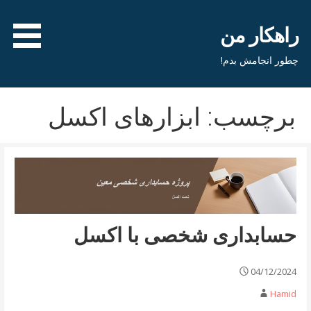
فتن
ه
راهکار من
حتوا
چطور انجامش بدم!
برچسب: ابزارهای اکسل
حسابداری شخصی با اکسل
04/12/2024
Hamid