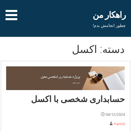
فتن
ه
راهکار من
حتوا
چطور انجامش بدم!
دسته: اکسل
حسابداری شخصی با اکسل
04/12/2024
Hamid