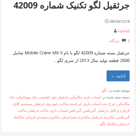
جرثقیل لگو تکنیک شماره 42009
08/04/2018
Hamid
3 دیدگاه
جرثقیل بسته شماره 42009 لگو با نام Mobile Crane MK II شامل
2606 قطعه تولید سال 2013 از سری لگو…
ادامه ←
نوشته شده در:
لگو
دسته بندی شده در:
اسباب بازی مکانیکی
,
جذثقیل خود کششی
,
جک پنوماتیکی
,
جک
مکانیکی
,
چرخ دنده اسباب بازی
,
چرخدنده ماکت
,
خودروی جرثقیل
,
سیستم کلاچ
,
قرقره و کابل جرثقیل
,
گیربکس
,
گیربکس اسباب بازی
,
ماکت جرثقیل
,
ماکت
گیربکس
,
مکانیزم جرثقیل
,
مکانیزم دیفرانسیل
,
مکانیزم سیستم فرمان
,
مکانیک
جرثقیل
,
مکانیک لگو