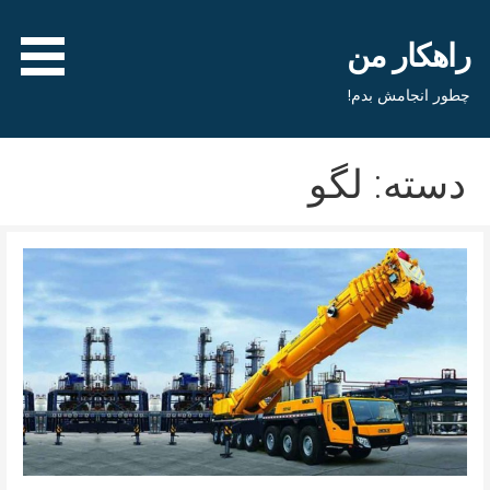
فتن
ه
راهکار من
حتوا
چطور انجامش بدم!
دسته: لگو