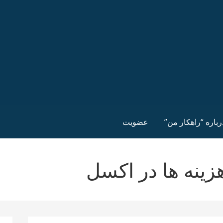
رباره “راهکار من”
عضویت
ینه ها در اکسل