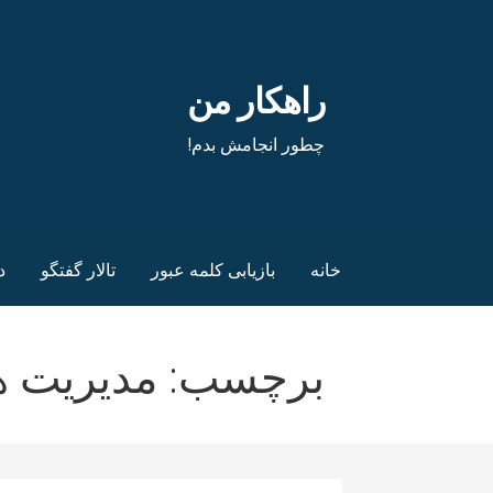
فتن
ه
حتوا
راهکار من
چطور انجامش بدم!
خانه
بازیابی کلمه عبور
تالار گفتگو
د
برچسب: مدیریت هز